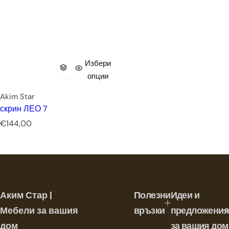
Избери
опции
Akim Star
скрин ЛЕО 7
Р
€144,00
е
д
о
в
н
а
Аким Стар |
Полезни
Идеи и
ц
е
Мебели за вашия
връзки
предложения
н
дом
за вашия дом