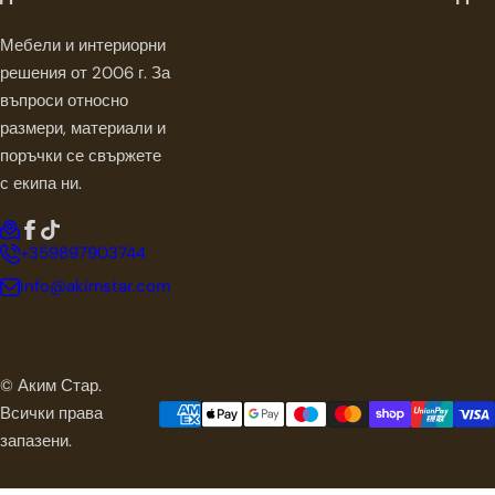
а
Мебели и интериорни
решения от 2006 г. За
въпроси относно
размери, материали и
поръчки се свържете
с екипа ни.
+359897903744
info@akimstar.com
© Аким Стар.
Всички права
запазени.