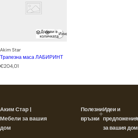
Добави в
Изчерпано
количката
Akim Star
Трапезна маса ЛАБИРИНТ
Р
€204,01
е
д
о
в
н
а
Аким Стар |
Полезни
Идеи и
ц
е
Мебели за вашия
връзки
предложения
н
дом
за вашия дом
а