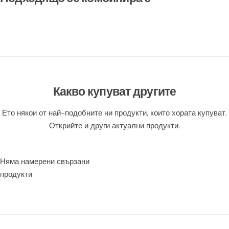
И
Б
Р
И
И
Р
Н
И
Т
Н
Т
Какво купуват другите
Ето някои от най-подобните ни продукти, които хората купуват.
Открийте и други актуални продукти.
Няма намерени свързани
продукти