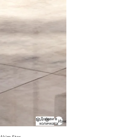
Добави в
Изчерпано
количката