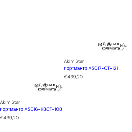
Добави в
Изчер
количката
Akim Star
портманто AS017-CT-121
Р
€439,20
е
Добави в
Изчерпано
д
количката
о
в
Akim Star
н
портманто AS016-KBCT-108
а
Р
€439,20
ц
е
е
д