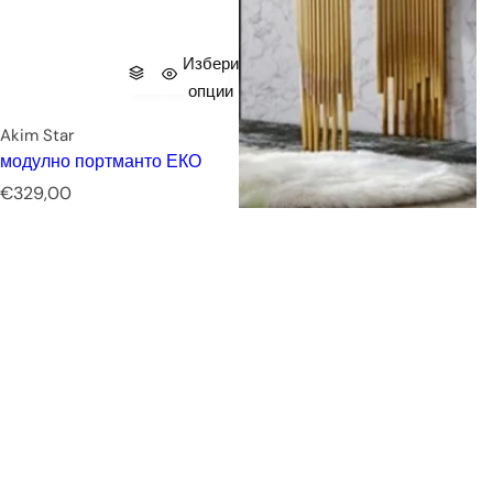
Избери
опции
Akim Star
модулно портманто ЕКО
Р
€329,00
е
д
о
в
н
а
ц
е
н
а