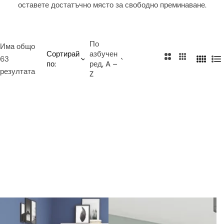
оставете достатъчно място за свободно преминаване.
и
е
т
о
По
Има общо
Сортирай
азбучен
2
3
63
по:
ред, A –
4
С
к
к
резултата
Z
к
п
о
о
о
и
л
л
л
с
о
о
о
ъ
н
н
н
к
и
и
и