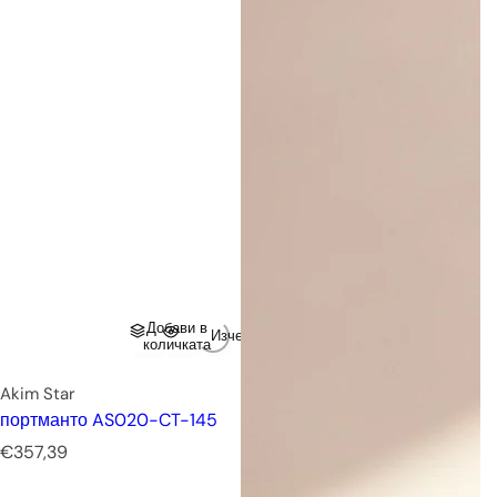
Добави в
Изчерпано
количката
Akim Star
портманто AS020-CT-145
Р
€357,39
е