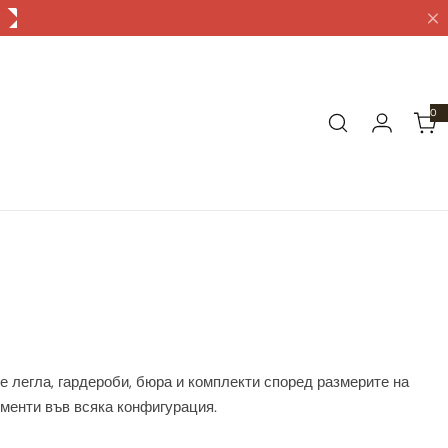
0
0
а
р
т
и
к
у
л
а
е легла, гардероби, бюра и комплекти според размерите на
ементи във всяка конфигурация.