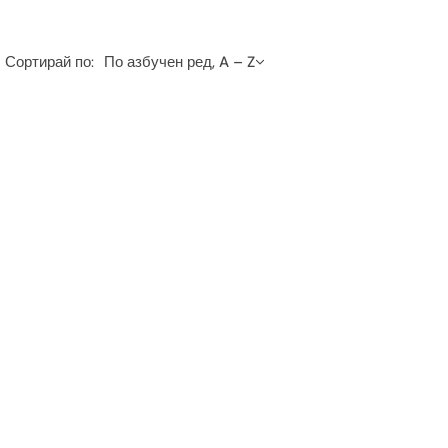
Сортирай по:
По азбучен ред, A – Z