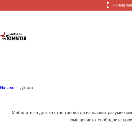
П
Д
р
е
м
и
н
и
к
ъ
м
с
ъ
Начало
Детска
д
ъ
р
Мебелите за детска стая трябва да използват разумно мяс
ж
помещението, свободните прохо
а
н