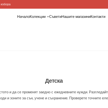
оставка и монтаж
Начало
Колекции
Съвети
Нашите магазини
Контакти
Детска
тото и да се променят заедно с ежедневните нужди. Разгледайт
ди и зоните за сън, учене и съхранение. Проверете точните ел