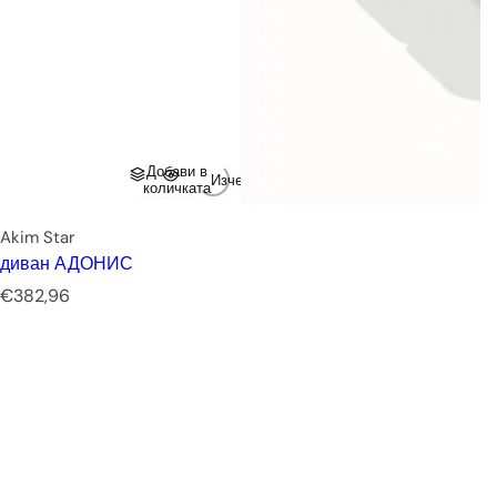
Добави в
Изчерпано
количката
Akim Star
диван АДОНИС
Р
€382,96
е
д
о
в
н
а
ц
е