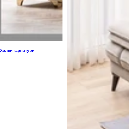
Холни гарнитури