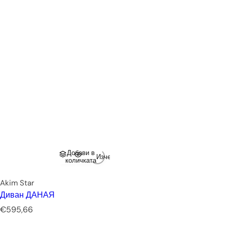
Добави в
Изчерпано
количката
Akim Star
Диван ДАНАЯ
Р
€595,66
е