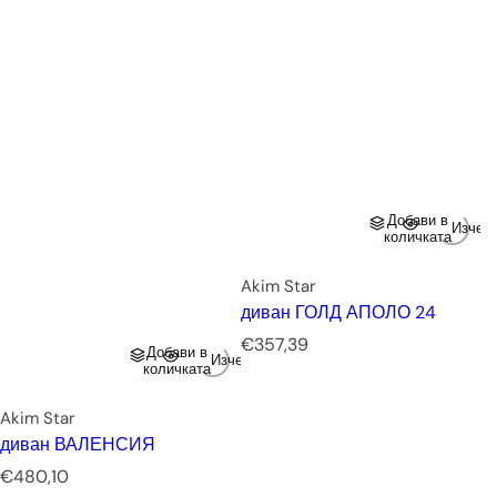
Добави в
Изчер
количката
Akim Star
диван ГОЛД АПОЛО 24
Р
€357,39
Добави в
Изчерпано
е
количката
д
о
Akim Star
в
диван ВАЛЕНСИЯ
н
Р
€480,10
а