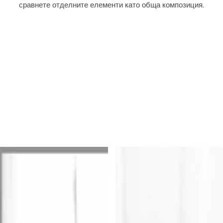
сравнете отделните елементи като обща композиция.
и
е
т
о