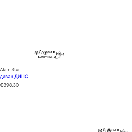
Добави в
Изчерпано
количката
Akim Star
диван ДИНО
Р
€398,30
е
д
о
в
н
а
ц
Добави в
Изчер