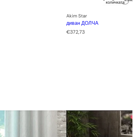
е
количката
н
а
Akim Star
диван ДОЛЧА
Р
€372,73
е
д
о
в
н
а
ц
е
н
а