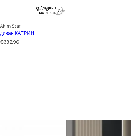
Добави в
Изчерпано
количката
Akim Star
диван КАТРИН
Р
€382,96
е
д
о
в
н
а
ц
е
н
а