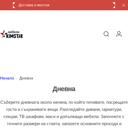
П
Доставка и монтаж
р
е
м
и
н
и
к
ъ
м
с
Начало
Дневна
ъ
Дневна
д
ъ
Съберете дневната около начина, по който почивате, посрещате
р
гости и съхранявате вещи. Разгледайте дивани, гарнитури,
ж
секции, ТВ шкафове, маси и допълващи мебели. Започнете с
а
точните размери на стаята, запазете основните проходи и
н