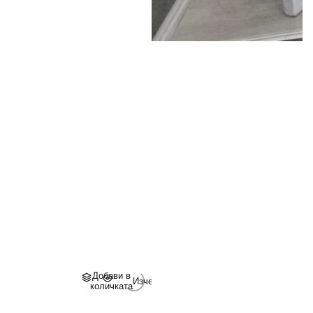
Добави в
Изчерпано
количката