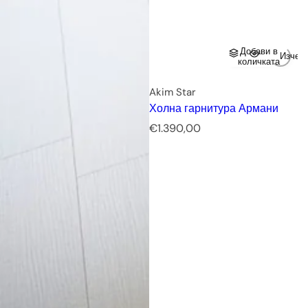
Добави в
Изчер
количката
Akim Star
Холна гарнитура Армани
Р
€1.390,00
е
д
о
в
н
а
ц
е
н
а