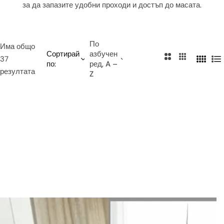
за да запазите удобни проходи и достъп до масата.
и
е
т
о
По
Има общо
Сортирай
азбучен
2
3
37
по:
ред, A –
4
С
к
к
резултата
Z
к
п
о
о
о
и
л
л
л
с
о
о
о
ъ
н
н
н
к
и
и
и