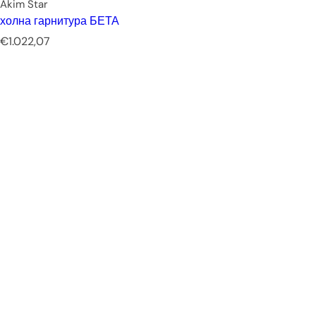
Akim Star
холна гарнитура БЕТА
Р
€1.022,07
е
д
о
в
н
а
ц
е
н
а