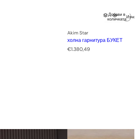
Добави в
Изчер
количката
Akim Star
холна гарнитура БУКЕТ
Р
€1.380,49
е
д
о
в
н
а
ц
е
н
а