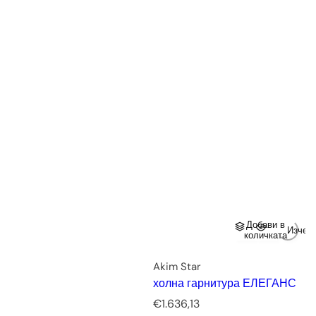
а
Добави в
Изчер
количката
Akim Star
холна гарнитура ЕЛЕГАНС
Р
€1.636,13