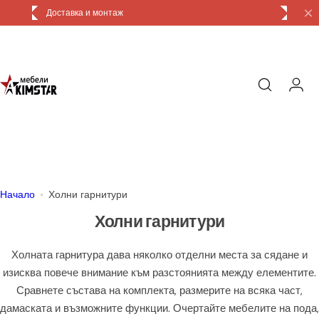
П
Доставка и монтаж
р
е
м
и
н
и
к
ъ
м
с
Начало
Холни гарнитури
ъ
Холни гарнитури
д
ъ
Холната гарнитура дава няколко отделни места за сядане и
р
изисква повече внимание към разстоянията между елементите.
ж
Сравнете състава на комплекта, размерите на всяка част,
а
дамаската и възможните функции. Очертайте мебелите на пода,
н