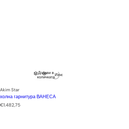
Добави в
Изчерпано
количката
Akim Star
холна гарнитура ВАНЕСА
Р
€1.482,75
е
д
о
в