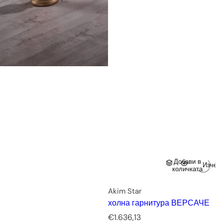
Добави в
Изчер
количката
Akim Star
холна гарнитура ВЕРСАЧЕ
Р
€1.636,13