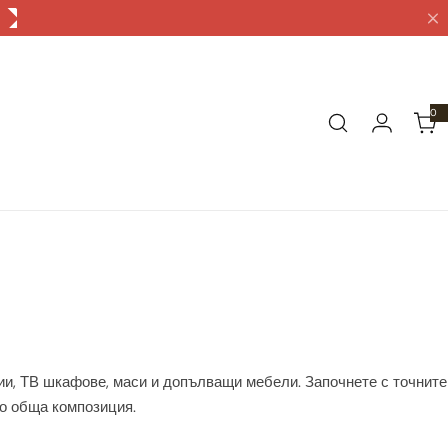
0
0
а
р
т
и
к
у
л
а
ции, ТВ шкафове, маси и допълващи мебели. Започнете с точните
то обща композиция.