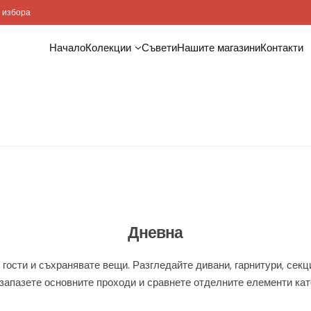
Доставка и монтаж
Начало
Колекции
Съвети
Нашите магазини
Контакти
Дневна
 гости и съхранявате вещи. Разгледайте дивани, гарнитури, сек
 запазете основните проходи и сравнете отделните елементи ка