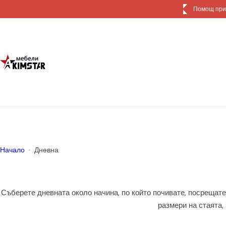
П
р
е
м
и
н
и
к
ъ
м
с
ъ
Начало
Дневна
д
ъ
р
Съберете дневната около начина, по който почивате, посрещате
ж
размери на стаята,
а
н