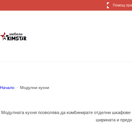
П
ощ при избора
р
е
м
и
н
и
к
ъ
м
с
ъ
Начало
Модулни кухни
д
ъ
р
Модулната кухня позволява да комбинирате отделни шкафове сп
ж
ширината и предн
а
н