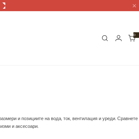
0
0
а
р
т
и
к
у
л
а
змери и позициите на вода, ток, вентилация и уреди. Сравнете
изми и аксесоари.