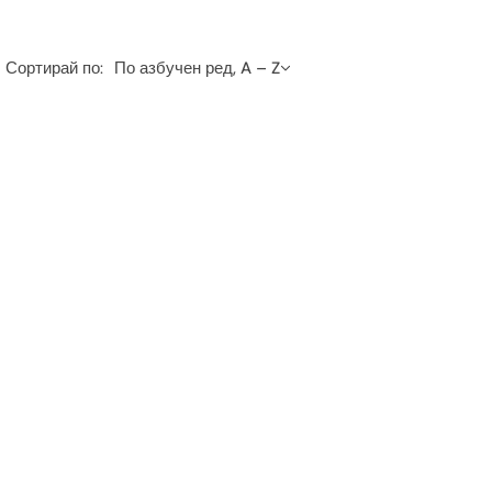
Сортирай по:
По азбучен ред, A – Z