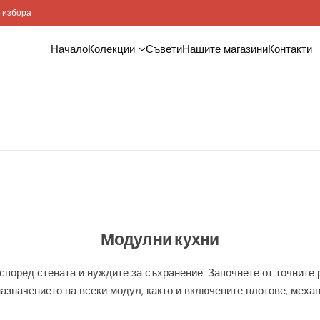
Доставка и монтаж
Начало
Колекции
Съвети
Нашите магазини
Контакти
Модулни кухни
оред стената и нуждите за съхранение. Започнете от точните ра
азначението на всеки модул, както и включените плотове, механ