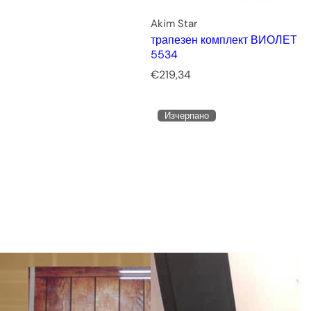
Akim Star
трапезен комплект ВИОЛЕТ
5534
Р
€219,34
е
д
Изчерпано
о
в
н
а
ц
е
н
а