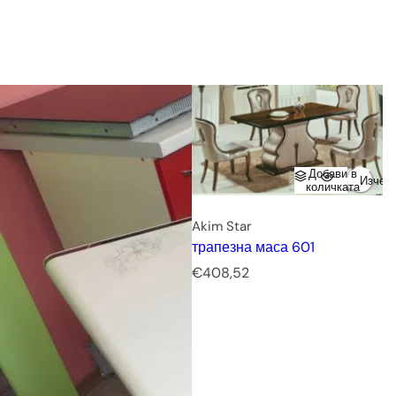
е
н
а
Добави в
Изчер
количката
Akim Star
трапезна маса 601
Р
€408,52
е
д
о
в
н
а