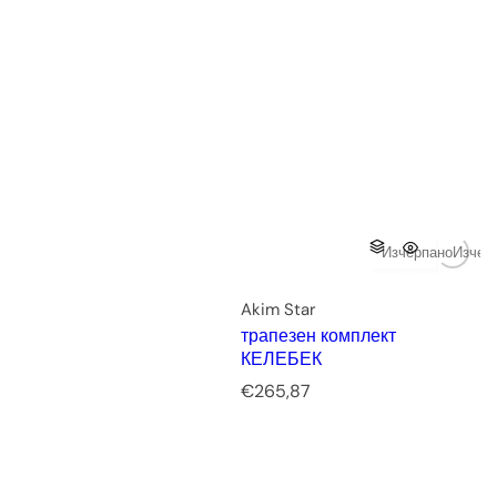
Изчерпано
Изчер
Akim Star
трапезен комплект
КЕЛЕБЕК
Р
€265,87
е
д
о
в