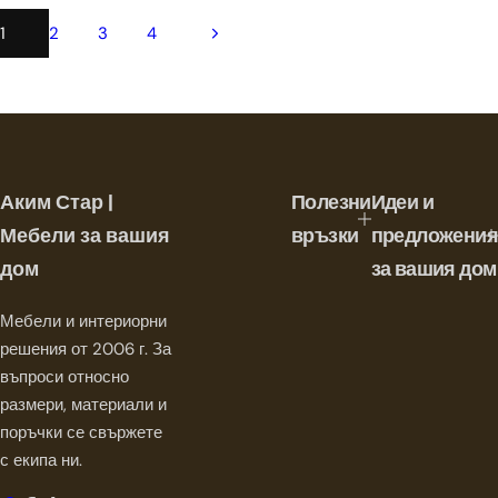
д
о
1
2
3
4
в
н
а
ц
е
н
а
Аким Стар |
Полезни
Идеи и
Мебели за вашия
връзки
предложения
дом
за вашия дом
Мебели и интериорни
решения от 2006 г. За
въпроси относно
размери, материали и
поръчки се свържете
с екипа ни.