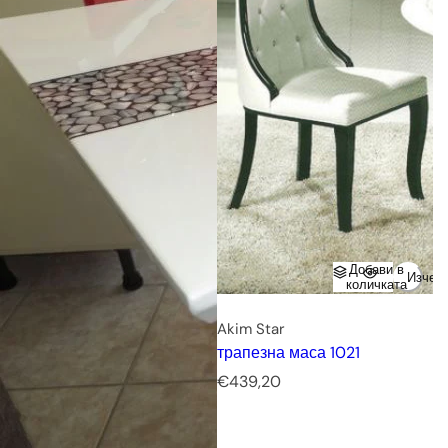
Добави в
Изчер
количката
Akim Star
трапезна маса 1021
Р
€439,20
е
д
о