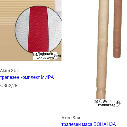
Добави в
Изчерпано
количката
Akim Star
трапезен комплект МИРА
Р
€352,28
е
д
Добави в
о
Изчер
количката
в
н
Akim Star
а
трапезен маса БОНАНЗА
ц