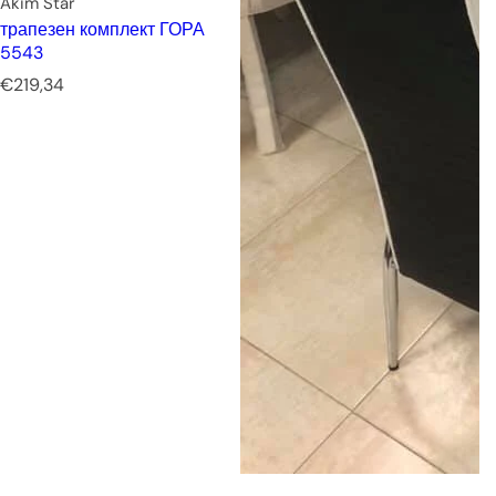
Akim Star
трапезен комплект ГОРА
5543
Р
€219,34
е
д
о
в
н
а
ц
е
н
а