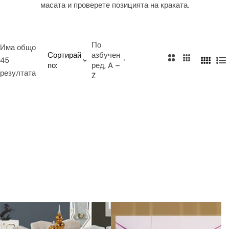
масата и проверете позицията на краката.
и
е
т
о
По
Има общо
Сортирай
азбучен
2
3
45
по:
ред, A –
4
С
к
к
резултата
Z
к
п
о
о
о
и
л
л
л
с
о
о
о
ъ
н
н
н
к
и
и
и