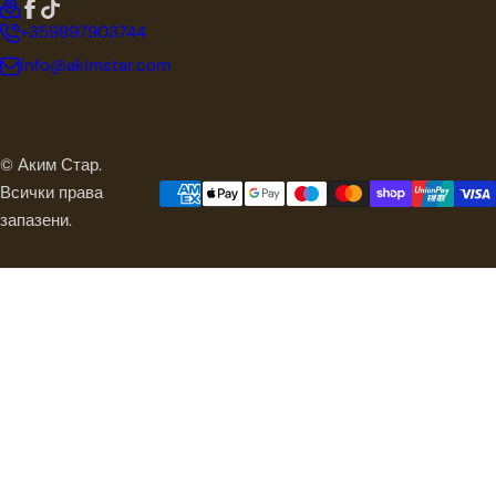
+359897903744
info@akimstar.com
© Аким Стар.
Всички права
запазени.