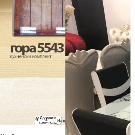
Добави в
Изчерпано
количката