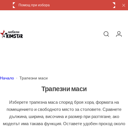
П
Доставка и монтаж
р
е
м
и
н
и
к
ъ
м
с
Начало
Трапезни маси
ъ
Трапезни маси
д
ъ
Изберете трапезна маса според броя хора, формата на
р
помещението и свободното място за столовете. Сравнете
ж
дължина, ширина, височина и размер при разтягане, ако
а
моделът има такава функция. Оставете удобен проход около
н