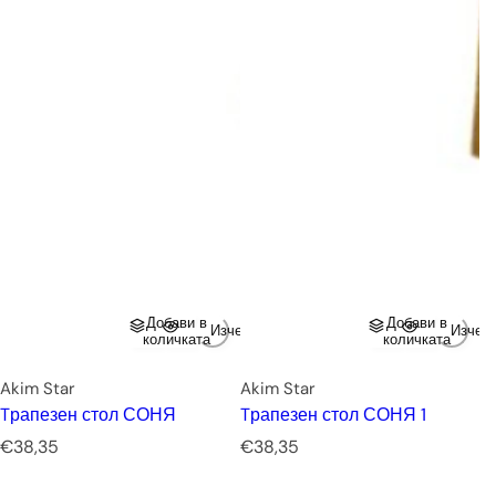
Добави в
Добави в
Изчерпано
Изчер
количката
количката
Akim Star
Akim Star
Tрапезен стол СОНЯ
Tрапезен стол СОНЯ 1
Р
Р
€38,35
€38,35
е
е
д
д