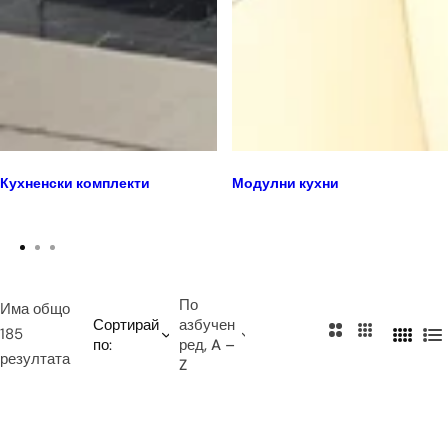
Кухненски комплекти
Модулни кухни
По
Има общо
Сортирай
азбучен
2
3
185
по:
ред, A –
4
С
к
к
резултата
Z
к
п
о
о
о
и
л
л
л
с
о
о
о
ъ