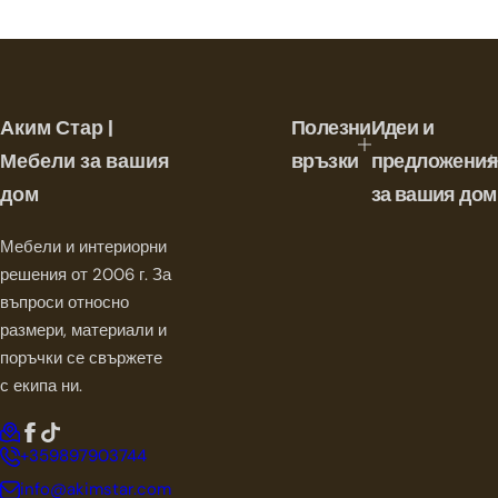
Аким Стар |
Полезни
Идеи и
Мебели за вашия
връзки
предложения
дом
за вашия дом
Мебели и интериорни
решения от 2006 г. За
въпроси относно
размери, материали и
поръчки се свържете
с екипа ни.
+359897903744
info@akimstar.com