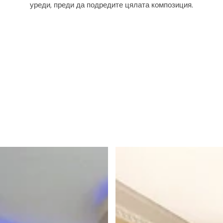
уреди, преди да подредите цялата композиция.
и
е
т
о