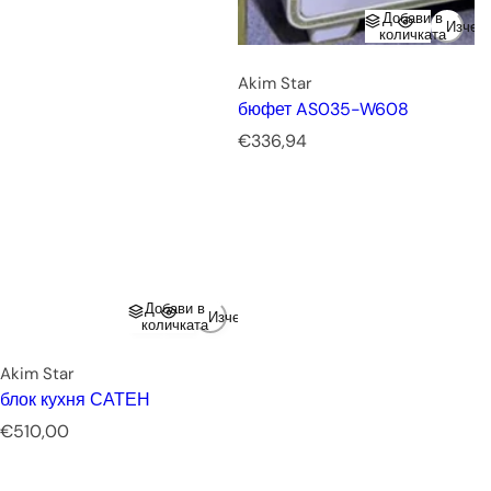
Добави в
Изчер
количката
Akim Star
бюфет AS035-W608
Р
€336,94
е
д
о
в
н
а
ц
Добави в
Изчерпано
е
количката
н
а
Akim Star
блок кухня САТЕН
Р
€510,00
е
д