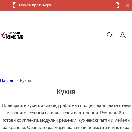
П
Доставка и монтаж
р
е
м
и
н
и
к
ъ
м
с
Начало
Кухня
ъ
Кухня
д
ъ
Планирайте кухнята според работния процес, наличната стена
р
и точните позиции на вода, ток и вентилация. Разгледайте
ж
готови комплекти, модулни решения, кухненски ъгли и мебели
а
за хранене. Сравнете размери, включени елементи и място за
н