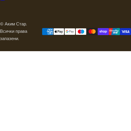
© Аким Стар.
Всички права
запазени.