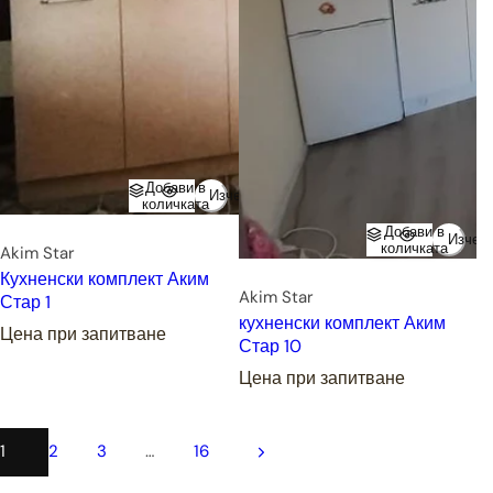
Добави в
Изчерпано
количката
Добави в
Изчер
количката
Akim Star
Кухненски комплект Аким
Akim Star
Стар 1
кухненски комплект Аким
Цена при запитване
Стар 10
Цена при запитване
1
2
3
…
16