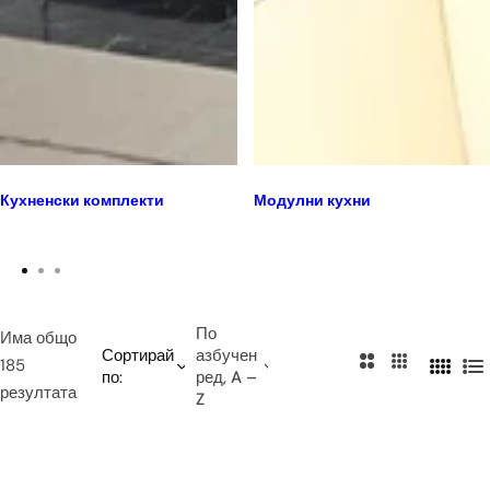
Кухненски комплекти
Модулни кухни
По
Има общо
Сортирай
азбучен
2
3
185
по:
ред, A –
4
С
к
к
резултата
Z
к
п
о
о
о
и
л
л
л
с
о
о
о
ъ