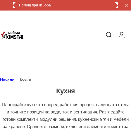
П
Доставка и монтаж
р
е
м
и
н
и
к
ъ
м
с
Начало
Кухня
ъ
Кухня
д
ъ
Планирайте кухнята според работния процес, наличната стена
р
и точните позиции на вода, ток и вентилация. Разгледайте
ж
готови комплекти, модулни решения, кухненски ъгли и мебели
а
за хранене. Сравнете размери, включени елементи и място за
н