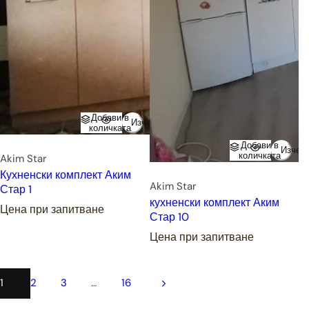
Добави в
Изчерпано
количката
Добави в
Изчер
количката
Akim Star
Кухненски комплект Аким
Akim Star
Стар 1
кухненски комплект Аким
Цена при запитване
Стар 10
Цена при запитване
1
2
3
…
16