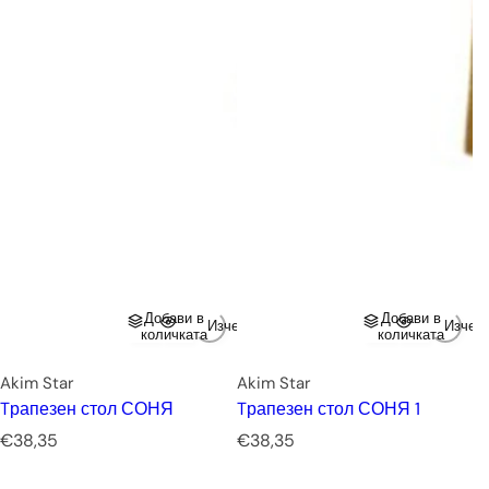
Добави в
Добави в
Изчерпано
Изчер
количката
количката
Akim Star
Akim Star
Tрапезен стол СОНЯ
Tрапезен стол СОНЯ 1
Р
Р
€38,35
€38,35
е
е
д
д