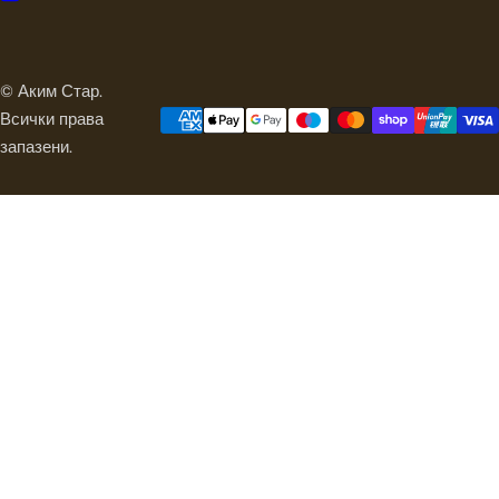
© Аким Стар.
Всички права
запазени.