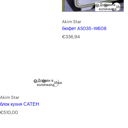
Добави в
Изчер
количката
Akim Star
бюфет AS035-W608
Р
€336,94
е
д
о
в
н
а
ц
Добави в
Изчерпано
е
количката
н
а
Akim Star
блок кухня САТЕН
Р
€510,00
е
д