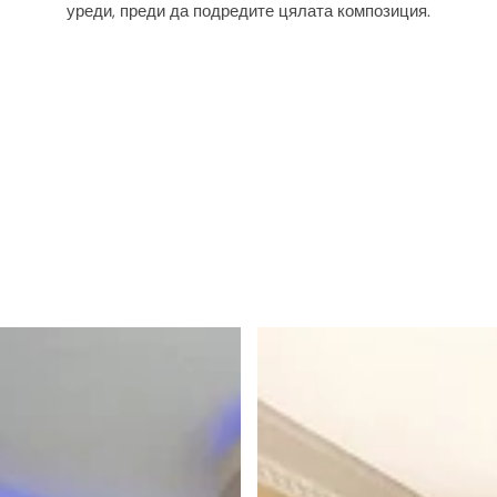
уреди, преди да подредите цялата композиция.
и
е
т
о