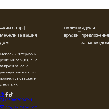
Аким Стар |
Полезни
Идеи и
Мебели за вашия
връзки
предложения
дом
за вашия дом
Мебели и интериорни
решения от 2006 г. За
въпроси относно
размери, материали и
поръчки се свържете
с екипа ни.
+359897903744
info@akimstar.com