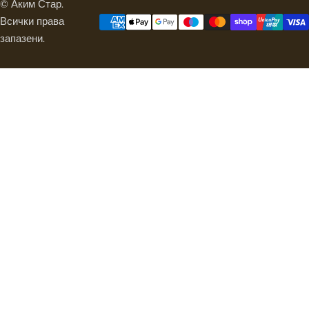
© Аким Стар.
Всички права
запазени.