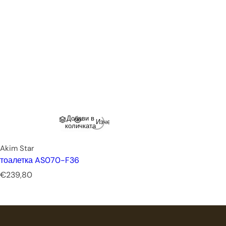
Добави в
Изчерпано
количката
Akim Star
тоалетка AS070-F36
Р
€239,80
е
д
о
в