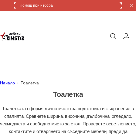
П
Помощ при избора
Дос
р
е
м
и
н
и
к
ъ
м
с
Начало
Тоалетка
ъ
Тоалетка
д
ъ
Тоалетката оформя лично място за подготовка и съхранение в
р
спалнята. Сравнете ширина, височина, дълбочина, огледало,
ж
чекмеджета и свободно място за стол. Проверете осветлението,
а
контактите и отварянето на съседните мебели, преди да
н