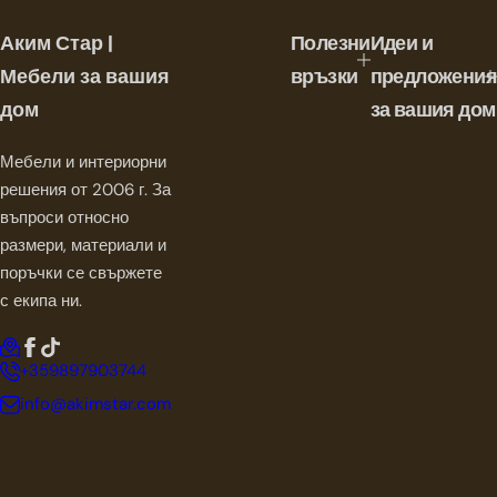
н
а
Аким Стар |
Полезни
Идеи и
ц
е
Мебели за вашия
връзки
предложения
н
дом
за вашия дом
а
Мебели и интериорни
решения от 2006 г. За
въпроси относно
размери, материали и
поръчки се свържете
с екипа ни.
+359897903744
info@akimstar.com