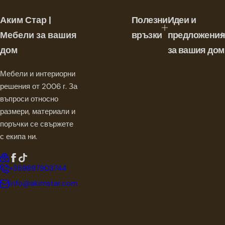
н
а
Аким Стар |
Полезни
Идеи и
ц
е
Мебели за вашия
връзки
предложения
н
дом
за вашия дом
а
Мебели и интериорни
решения от 2006 г. За
въпроси относно
размери, материали и
поръчки се свържете
с екипа ни.
+359897903744
info@akimstar.com