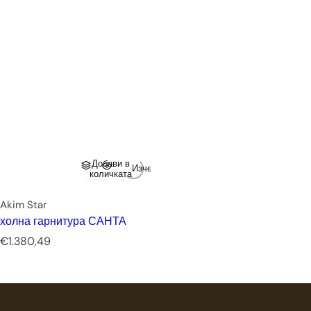
Добави в
Изчерпано
количката
Akim Star
холна гарнитура САНТА
Р
€1.380,49
е
д
о
в