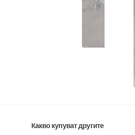
Какво купуват другите