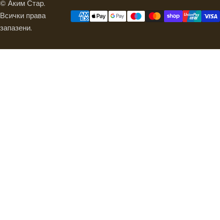
© Аким Стар.
Всички права
запазени.