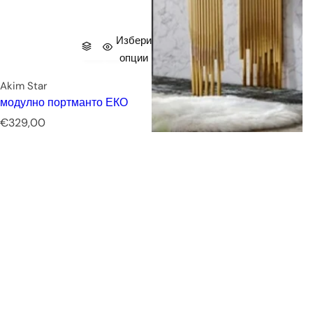
Избери
опции
Akim Star
модулно портманто ЕКО
Р
€329,00
е
д
о
в
н
а
ц
е
н
а