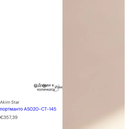
Добави в
Изчерпано
количката
Akim Star
портманто AS020-CT-145
Р
€357,39
е