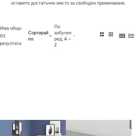
оставете достатъчно място за свободно преминаване.
и
е
т
о
По
Има общо
Сортирай
азбучен
2
3
63
по:
ред, A –
4
С
к
к
резултата
Z
к
п
о
о
о
и
л
л
л
с
о
о
о
ъ
н
н
н
к
и
и
и