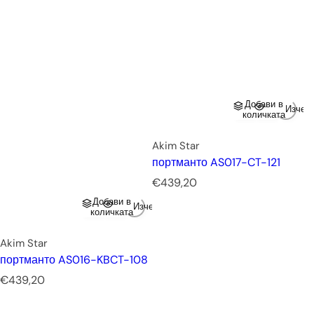
Добави в
Изчер
количката
Akim Star
портманто AS017-CT-121
Р
€439,20
е
Добави в
Изчерпано
д
количката
о
в
Akim Star
н
портманто AS016-KBCT-108
а
Р
€439,20
ц
е
е
д