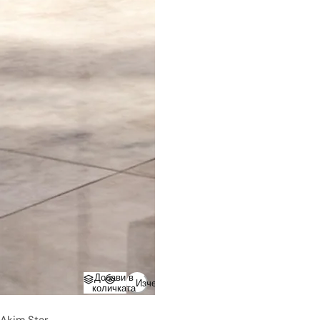
Добави в
Изчерпано
количката