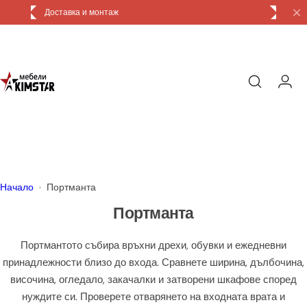
П
Доставка и монтаж
р
е
м
и
н
и
к
ъ
м
с
Начало
Портманта
ъ
Портманта
д
ъ
Портмантото събира връхни дрехи, обувки и ежедневни
р
принадлежности близо до входа. Сравнете ширина, дълбочина,
ж
височина, огледало, закачалки и затворени шкафове според
а
нуждите си. Проверете отварянето на входната врата и
н