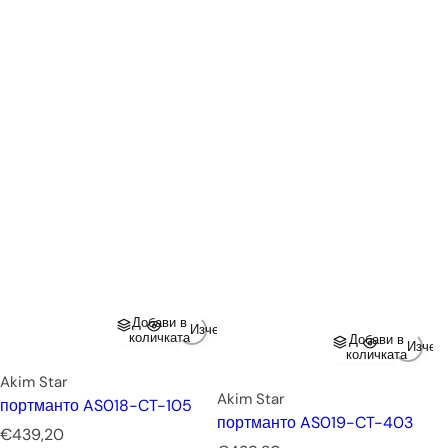
Добави в
Изчерпано
количката
Добави в
Изчер
количката
Akim Star
Akim Star
портманто AS018-CT-105
портманто AS019-CT-403
Р
€439,20