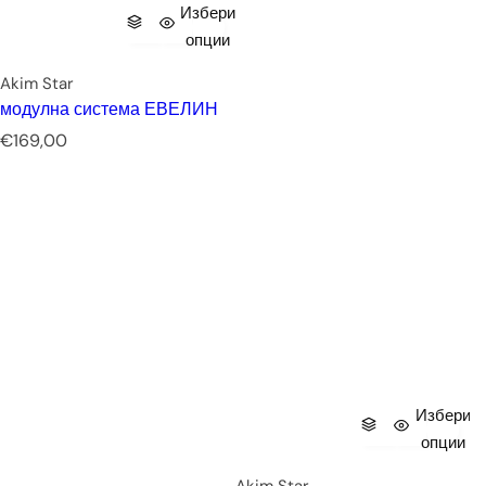
Избери
опции
Akim Star
модулна система ЕВЕЛИН
Р
€169,00
е
д
о
в
н
а
ц
е
н
а
Избери
опции
Akim Star