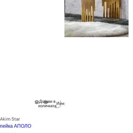
Добави в
Изчерпано
количката
Akim Star
пейка АПОЛО