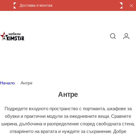
П
Доставка и монтаж
р
е
м
и
н
и
к
ъ
м
с
Начало
Антре
ъ
Антре
д
ъ
Подредете входното пространство с портманта, шкафове за
р
обувки и практични модули за ежедневните вещи. Сравнете
ж
ширина, дълбочина и разпределение според свободната стена,
а
отварянето на вратата и нуждите за съхранение. Добре
н