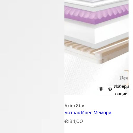
Избери
опции
Akim Star
матрак Инес Мемори
Р
€184,00
е