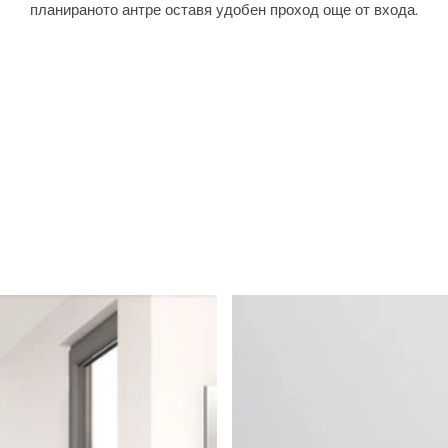
планираното антре оставя удобен проход още от входа.
и
е
т
о