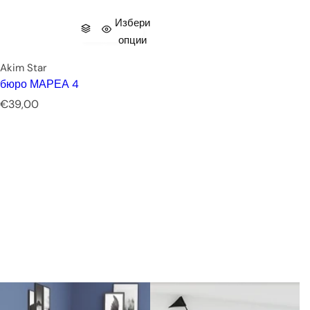
Избери
опции
Akim Star
бюро МАРЕА 4
Р
€39,00
е
д
о
в
н
а
ц
е
н
а