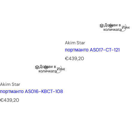
Добави в
Изчер
количката
Akim Star
портманто AS017-CT-121
Р
€439,20
е
Добави в
Изчерпано
д
количката
о
в
Akim Star
н
портманто AS016-KBCT-108
а
Р
€439,20
ц
е
е
д
н
о
а
в
н