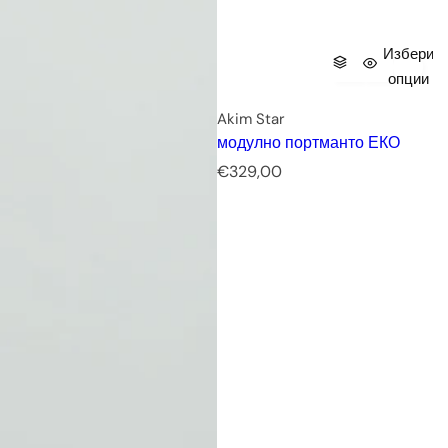
Избери
опции
Akim Star
модулно портманто ЕКО
Р
€329,00
е
д
о
в
н
а
ц
е
н
а