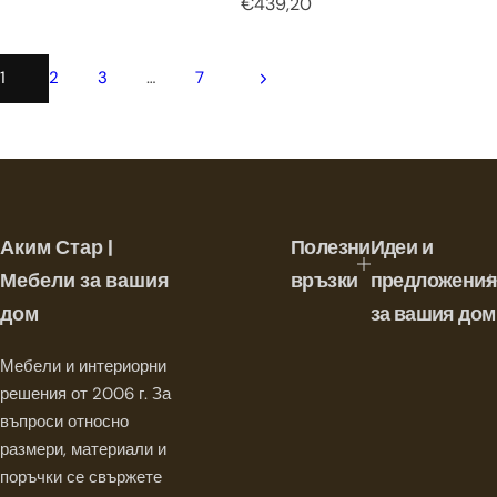
Р
€439,20
е
е
д
д
о
о
в
1
2
3
…
7
в
н
н
а
а
ц
ц
е
е
н
н
а
а
Аким Стар |
Полезни
Идеи и
Мебели за вашия
връзки
предложения
дом
за вашия дом
Мебели и интериорни
решения от 2006 г. За
въпроси относно
размери, материали и
поръчки се свържете