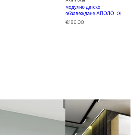
модулно детско
обзавеждане АПОЛО 101
Р
€186,00
е
д
о
в
н
а
ц
е
н
а