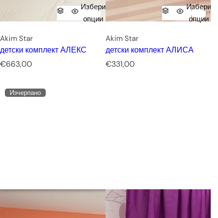
Избери
Избери
опции
опции
Akim Star
Akim Star
детски комплект АЛЕКС
детски комплект АЛИСА
Р
Р
€663,00
€331,00
е
е
д
д
Изчерпано
о
о
в
в
н
н
а
а
ц
ц
е
е
н
н
а
а