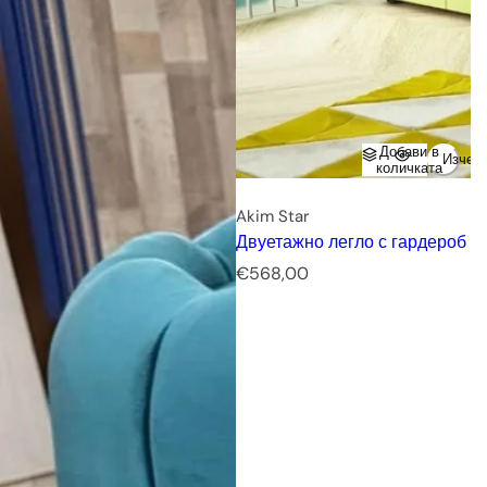
Добави в
Изчер
количката
Akim Star
Двуетажно легло с гардероб
Р
€568,00
е
д
о
в
н
а
ц
е
н