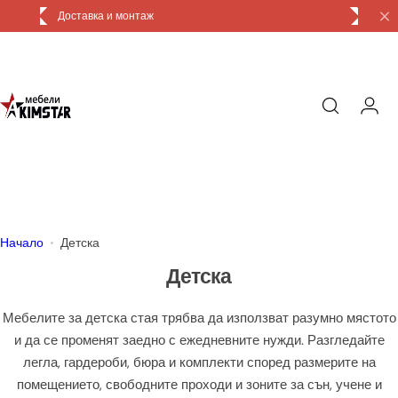
П
Доставка и монтаж
р
е
м
и
н
и
к
ъ
м
с
Начало
Детска
ъ
Детска
д
ъ
Мебелите за детска стая трябва да използват разумно мястото
р
и да се променят заедно с ежедневните нужди. Разгледайте
ж
легла, гардероби, бюра и комплекти според размерите на
а
помещението, свободните проходи и зоните за сън, учене и
н