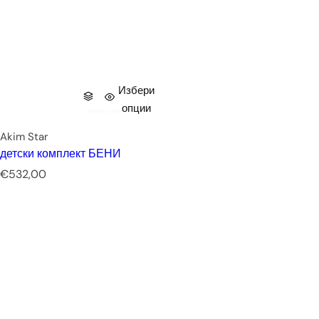
Избери
опции
Akim Star
детски комплект БЕНИ
Р
€532,00
е
д
о
в
н
а
ц
е
н