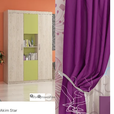
Изчерпано
Изчерпано
Akim Star