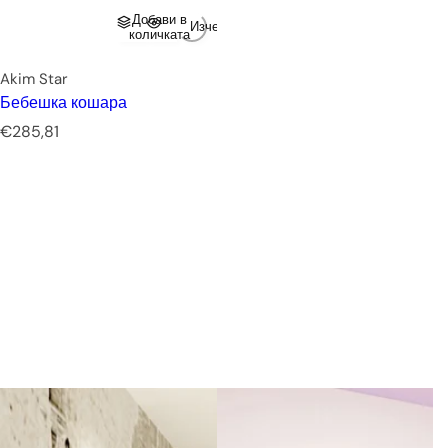
Добави в
Изчерпано
количката
Akim Star
Бебешка кошара
Р
€285,81
е
д
о
в
н
а
ц
е
н
а