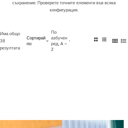
съхранение. Проверете точните елементи във всяка
и
конфигурация.
е
т
о
По
Има общо
Сортирай
азбучен
2
3
38
по:
ред, A –
4
С
к
к
резултата
Z
к
п
о
о
о
и
л
л
л
с
о
о
о
ъ
н
н
н
к
и
и
и