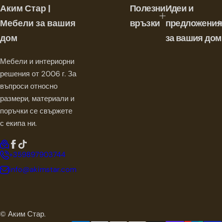
а
Аким Стар |
Полезни
Идеи и
Мебели за вашия
връзки
предложения
дом
за вашия дом
Мебели и интериорни
решения от 2006 г. За
въпроси относно
размери, материали и
поръчки се свържете
с екипа ни.
+359897903744
info@akimstar.com
© Аким Стар.