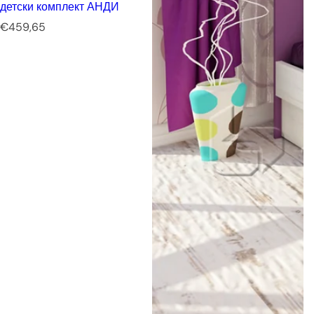
детски комплект АНДИ
Р
€459,65
е
д
о
в
н
а
ц
е
н
а