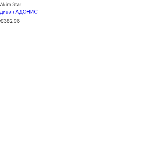
Akim Star
диван АДОНИС
Р
€382,96
е
д
о
в
н
а
ц
е
н
а