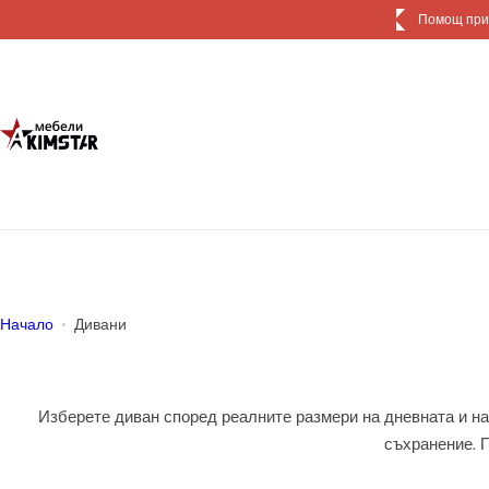
П
Доставка и
р
е
м
и
н
и
к
ъ
м
с
ъ
Начало
Дивани
д
ъ
р
Изберете диван според реалните размери на дневната и нач
ж
съхранение. П
а
н