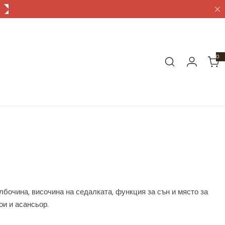
0
0
а
р
т
и
к
у
л
а
лбочина, височина на седалката, функция за сън и място за
ои и асансьор.