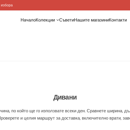
 монтаж
Начало
Колекции
Съвети
Нашите магазини
Контакти
Дивани
ина, по който ще го използвате всеки ден. Сравнете ширина, дъ
роверете и целия маршрут за доставка, включително врати, зав