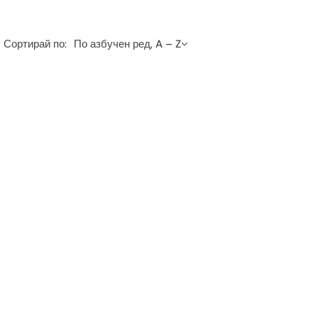
Сортирай по:
По азбучен ред, A – Z