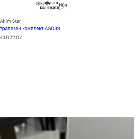
Добави в
Изчерпано
количката
Akim Star
трапезен комплект AS039
Р
€1.022,07
е
д
о
в
н
а
ц
е
н
а