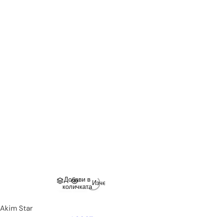
Добави в
Изчерпано
количката
Akim Star