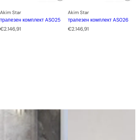
Akim Star
Akim Star
трапезен комплект AS025
трапезен комплект AS026
Р
Р
€2.146,91
€2.146,91
е
е
д
д
о
о
в
в
н
н
а
а
ц
ц
е
е
н
н
а
а