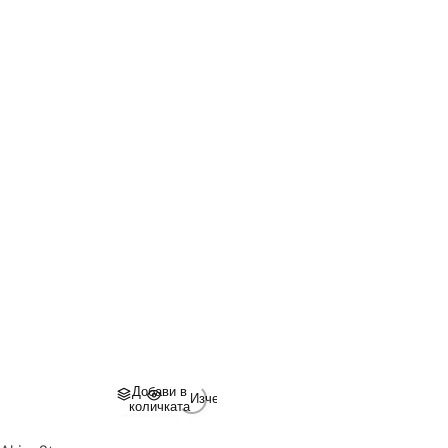
Добави в
Изчерпано
количката