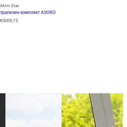
Akim Star
трапезен комплект AS060
Р
€689,73
е
д
о
в
н
а
ц
е
н
а