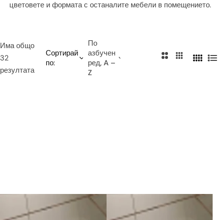
цветовете и формата с останалите мебели в помещението.
и
е
т
о
По
Има общо
Сортирай
азбучен
2
3
32
по:
ред, A –
4
С
к
к
резултата
Z
к
п
о
о
о
и
л
л
л
с
о
о
о
ъ
н
н
н
к
и
и
и