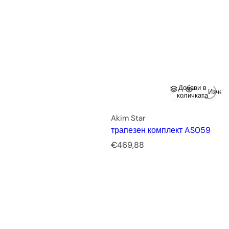
Добави в
Изчер
количката
Akim Star
трапезен комплект AS059
Р
€469,88
е
д
о
в
н
а
ц