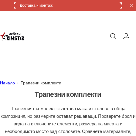
П
Доставка и монтаж
р
е
м
и
н
и
к
ъ
м
с
Начало
Трапезни комплекти
ъ
Трапезни комплекти
д
ъ
Трапезният комплект съчетава маса и столове в обща
р
композиция, но размерите остават решаващи. Проверете броя и
ж
вида на включените елементи, размера на масата и
а
необходимото място зад столовете. Сравнете материалите,
н