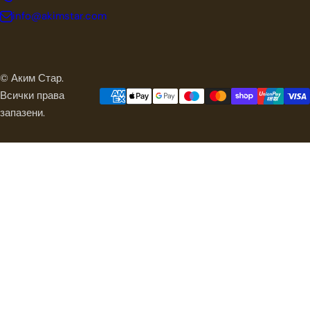
info@akimstar.com
© Аким Стар.
Всички права
запазени.