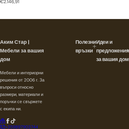
Р
€2.146,91
е
д
о
в
н
а
Аким Стар |
Полезни
Идеи и
ц
е
Мебели за вашия
връзки
предложения
н
дом
за вашия дом
а
Мебели и интериорни
решения от 2006 г. За
въпроси относно
размери, материали и
поръчки се свържете
с екипа ни.
+359897903744