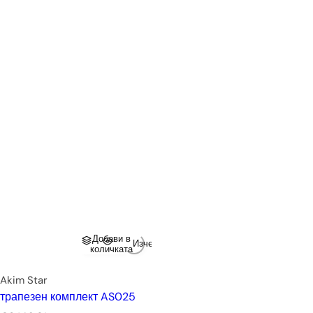
Добави в
Изчерпано
количката
Akim Star
трапезен комплект AS025