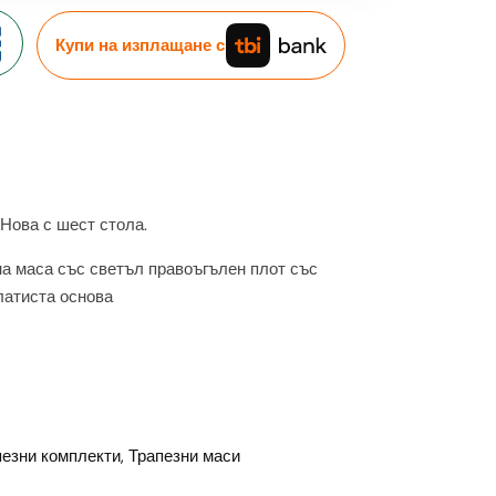
Купи на изплащане с
 Нова с шест стола.
а маса със светъл правоъгълен плот със
латиста основа
пезни комплекти,
Трапезни маси