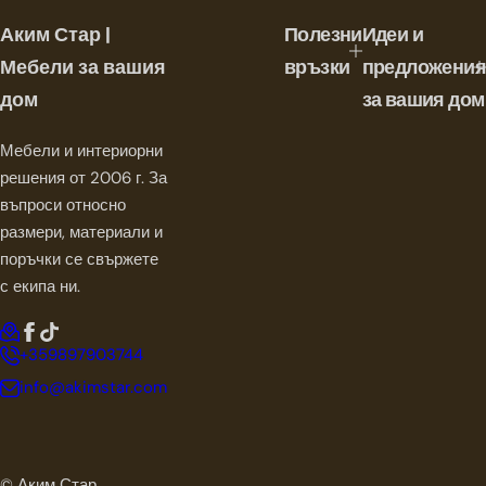
а
Аким Стар |
Полезни
Идеи и
ц
е
Мебели за вашия
връзки
предложения
н
дом
за вашия дом
а
Мебели и интериорни
решения от 2006 г. За
въпроси относно
размери, материали и
поръчки се свържете
с екипа ни.
+359897903744
info@akimstar.com
© Аким Стар.