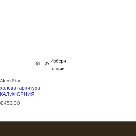
Избери
опции
Akim Star
холова гарнитура
КАЛИФОРНИЯ
Р
€453,00
е
д
о
в
н