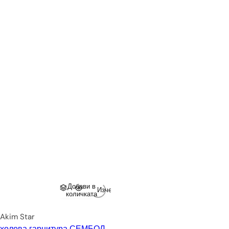
Добави в
Изчерпано
количката
Akim Star
холова гарнитура СЕМБОЛ