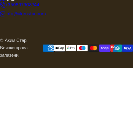
+359897903744
info@akimstar.com
© Аким Стар.
Всички права
запазени.