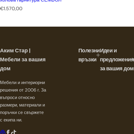
Р
€1.570,00
е
д
о
в
н
а
Аким Стар |
Полезни
Идеи и
ц
е
Мебели за вашия
връзки
предложения
н
дом
за вашия дом
а
Мебели и интериорни
решения от 2006 г. За
въпроси относно
размери, материали и
поръчки се свържете
с екипа ни.