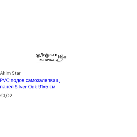
Добави в
Изчерпано
количката
Akim Star
PVC подов самозалепващ
панел Silver Oak 91x5 см
Р
€1,02
е
д
о
в
н
а