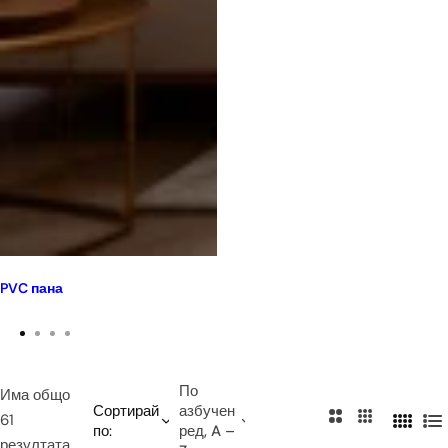
PVC пана
По
Има общо
Сортирай
азбучен
2
3
61
по:
ред, A –
4
С
к
к
резултата