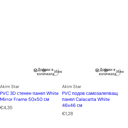
Добави в
Добави в
Изчерпано
Изчер
количката
количката
Akim Star
Akim Star
PVC 3D стенен панел White
PVC подов самозалепващ
Mirror Frame 50x50 см
панел Calacatta White
46x46 см
Р
€4,35
е
Р
€1,28
д
е
о
д