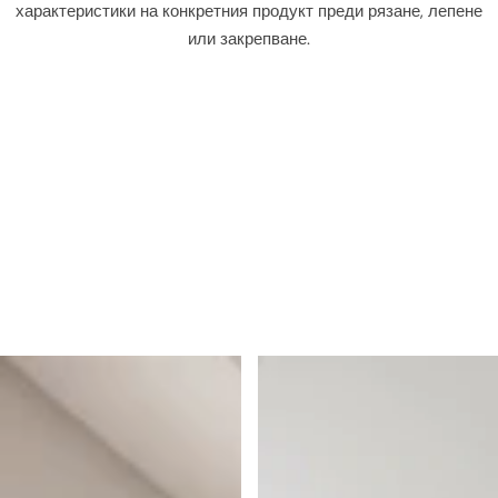
характеристики на конкретния продукт преди рязане, лепене
и
или закрепване.
е
т
о