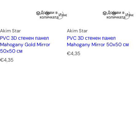
Добави в
Добави в
Изчерпано
Изчер
количката
количката
Akim Star
Akim Star
PVC 3D стенен панел
PVC 3D стенен панел
Mahogany Gold Mirror
Mahogany Mirror 50x50 см
50x50 см
Р
€4,35
Р
е
€4,35
е
д
д
о
о
в
в
н
н
а
а
ц
ц
е
е
н
н
а
а