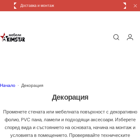
П
Доставка и монтаж
р
е
м
и
н
и
к
ъ
м
с
Начало
Декорация
ъ
Декорация
д
ъ
Променете стената или мебелната повърхност с декоративно
р
фолио, PVC пана, ламели и подходящи аксесоари. Изберете
ж
според вида и състоянието на основата, начина на монтаж и
а
условията в помещението. Проверявайте техническите
н