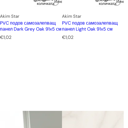
Изчерпано
Изчер
количката
количката
Akim Star
Akim Star
PVC подов самозалепващ
PVC подов самозалепващ
панел Dark Grey Oak 91x5 см
панел Light Oak 91x5 см
Р
Р
€1,02
€1,02
е
е
д
д
о
о
в
в
н
н
а
а
ц
ц
е
е
н
н
а
а