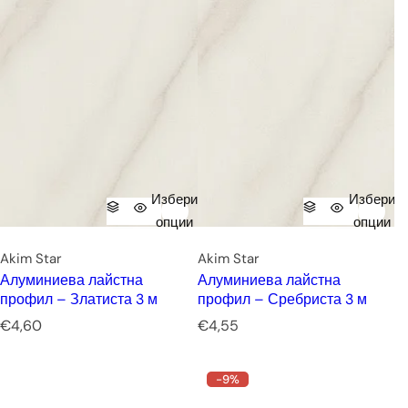
Избери
Избери
опции
опции
Akim Star
Akim Star
Алуминиева лайстна
Алуминиева лайстна
профил – Златиста 3 м
профил – Сребриста 3 м
Р
Р
€4,60
€4,55
е
е
д
д
-9%
о
о
в
в