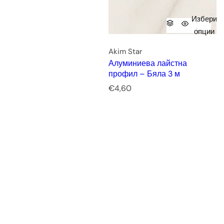
Избери
опции
Akim Star
Алуминиева лайстна
профил – Бяла 3 м
Р
€4,60
е
д
о
в
н
а
ц
е
н
а