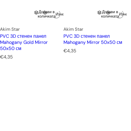
Добави в
Добави в
Изчерпано
Изчер
количката
количката
Akim Star
Akim Star
PVC 3D стенен панел
PVC 3D стенен панел
Mahogany Gold Mirror
Mahogany Mirror 50x50 см
50x50 см
Р
€4,35
Р
е
€4,35
е
д
д
о
о
в
в
н
н
а
а
ц
ц
е
е
н
н
а
а