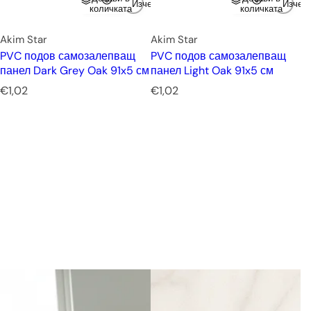
Изчерпано
Изчер
количката
количката
Akim Star
Akim Star
PVC подов самозалепващ
PVC подов самозалепващ
панел Dark Grey Oak 91x5 см
панел Light Oak 91x5 см
Р
Р
€1,02
€1,02
е
е
д
д
о
о
в
в
н
н
а
а
ц
ц
е
е
н
н
а
а