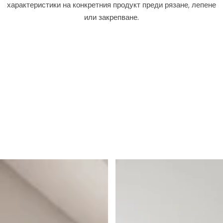
характеристики на конкретния продукт преди рязане, лепене
и
или закрепване.
е
т
о