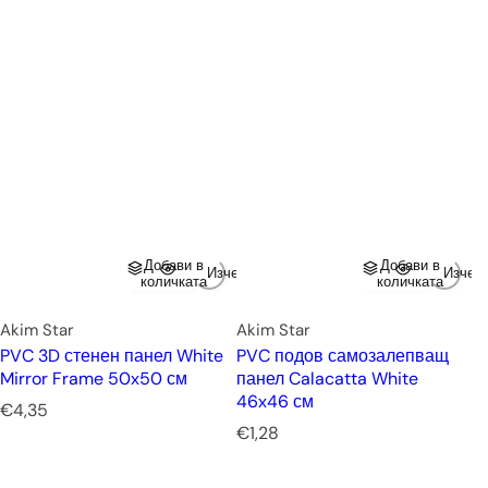
Добави в
Добави в
Изчерпано
Изчер
количката
количката
Akim Star
Akim Star
PVC 3D стенен панел White
PVC подов самозалепващ
Mirror Frame 50x50 см
панел Calacatta White
46x46 см
Р
€4,35
е
Р
€1,28
д
е
о
д