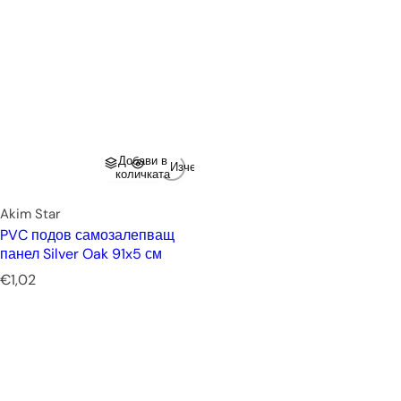
Добави в
Изчерпано
количката
Akim Star
PVC подов самозалепващ
панел Silver Oak 91x5 см
Р
€1,02
е
д
о
в
н
а