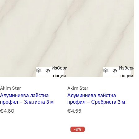
Избери
Избери
опции
опции
Akim Star
Akim Star
Алуминиева лайстна
Алуминиева лайстна
профил – Златиста 3 м
профил – Сребриста 3 м
Р
Р
€4,60
€4,55
е
е
д
д
-9%
о
о
в
в