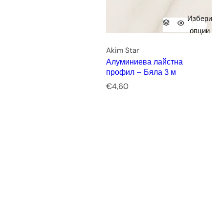
Избери
опции
Akim Star
Алуминиева лайстна
профил – Бяла 3 м
Р
€4,60
е
д
о
в
н
а
ц
е
н
а