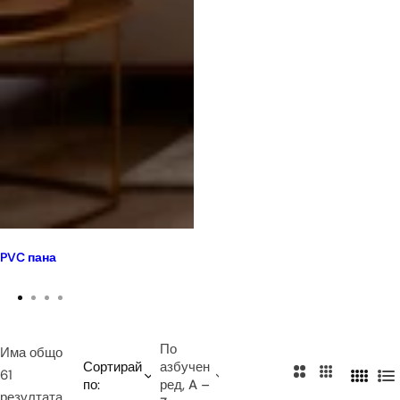
PVC пана
По
Има общо
Сортирай
азбучен
2
3
61
по:
ред, A –
4
С
к
к
резултата