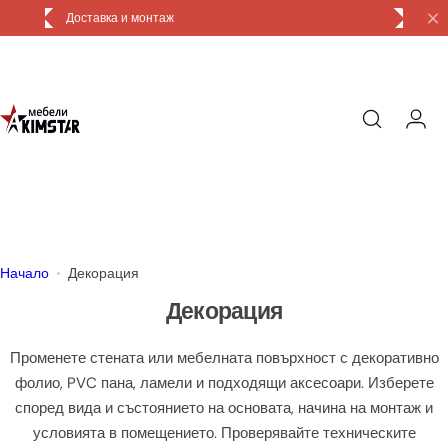
П
Доставка и монтаж
р
е
м
и
н
и
к
ъ
м
с
Начало
Декорация
ъ
Декорация
д
ъ
Променете стената или мебелната повърхност с декоративно
р
фолио, PVC пана, ламели и подходящи аксесоари. Изберете
ж
според вида и състоянието на основата, начина на монтаж и
а
условията в помещението. Проверявайте техническите
н